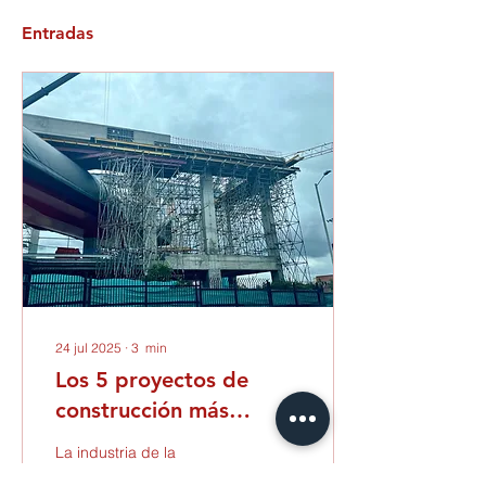
Entradas
24 jul 2025
∙
3
min
Los 5 proyectos de
construcción más
importantes en
La industria de la
Colombia (2025)
construcción en Colombia