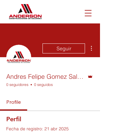
Más acciones
Seguir
Administrador
Andres Felipe Gomez Saldarriaga
0 seguidores
0 seguidos
Profile
Perfil
Fecha de registro: 21 abr 2025